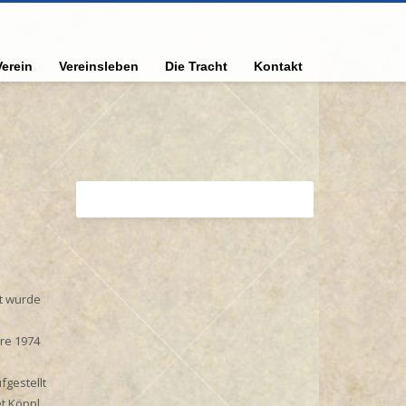
Verein
Vereinsleben
Die Tracht
Kontakt
t wurde
hre 1974
fgestellt
t Köppl