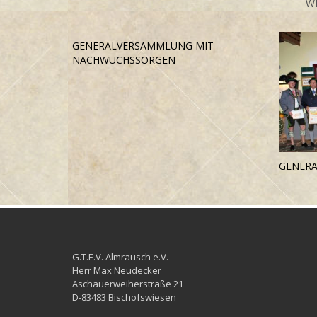
W
GENERALVERSAMMLUNG MIT
NACHWUCHSSORGEN
GENER
G.T.E.V. Almrausch e.V.
Herr Max Neudecker
Aschauerweiherstraße 21
D-83483 Bischofswiesen