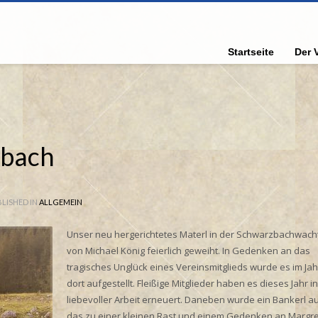
Startseite
Der 
zbach
LISHED IN
ALLGEMEIN
Unser neu hergerichtetes Materl in der Schwarzbachwach
von Michael König feierlich geweiht. In Gedenken an das
tragisches Unglück eines Vereinsmitglieds wurde es im Ja
dort aufgestellt. Fleißige Mitglieder haben es dieses Jahr in
liebevoller Arbeit erneuert. Daneben wurde ein Bankerl au
das zu einer kleinen Rast und einem Gedenken an Margre