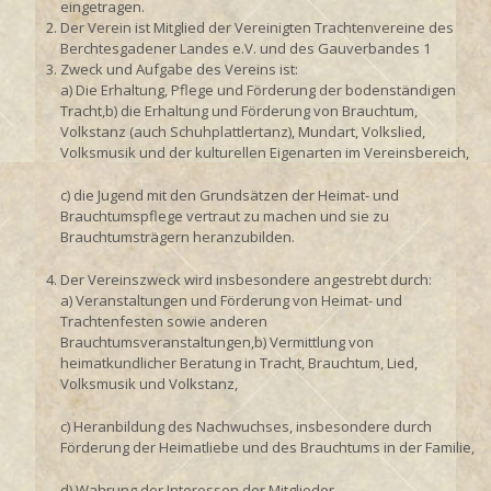
eingetragen.
Der Verein ist Mitglied der Vereinigten Trachtenvereine des
Berchtesgadener Landes e.V. und des Gauverbandes 1
Zweck und Aufgabe des Vereins ist:
a) Die Erhaltung, Pflege und Förderung der bodenständigen
Tracht,b) die Erhaltung und Förderung von Brauchtum,
Volkstanz (auch Schuhplattlertanz), Mundart, Volkslied,
Volksmusik und der kulturellen Eigenarten im Vereinsbereich,
c) die Jugend mit den Grundsätzen der Heimat- und
Brauchtumspflege vertraut zu machen und sie zu
Brauchtumsträgern heranzubilden.
Der Vereinszweck wird insbesondere angestrebt durch:
a) Veranstaltungen und Förderung von Heimat- und
Trachtenfesten sowie anderen
Brauchtumsveranstaltungen,b) Vermittlung von
heimatkundlicher Beratung in Tracht, Brauchtum, Lied,
Volksmusik und Volkstanz,
c) Heranbildung des Nachwuchses, insbesondere durch
Förderung der Heimatliebe und des Brauchtums in der Familie,
d) Wahrung der Interessen der Mitglieder,